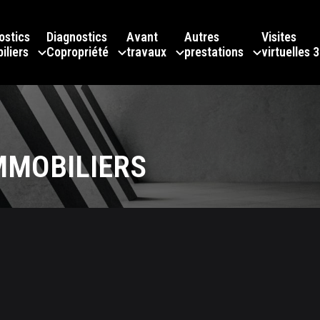
ostics
Diagnostics
Avant
Autres
Visites
iliers
Copropriété
travaux
prestations
virtuelles 
MMOBILIERS