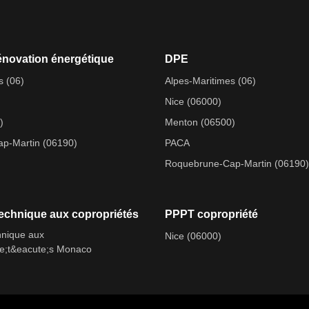
énovation énergétique
DPE
s (06)
Alpes-Maritimes (06)
Nice (06000)
)
Menton (06500)
p-Martin (06190)
PACA
Roquebrune-Cap-Martin (06190)
echnique aux copropriétés
PPPT copropriété
hnique aux
Nice (06000)
te;t&eacute;s Monaco