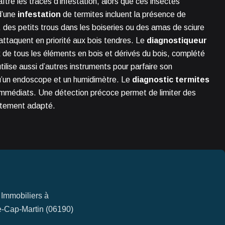
ître les traces d’infestation, alors que ces insectes
d’une
infestation
de termites incluent la présence de
, des petits trous dans les boiseries ou des amas de sciure
’attaquent en priorité aux bois tendres. Le
diagnostiqueur
 de tous les éléments en bois et dérivés du bois, complété
tilise aussi d’autres instruments pour parfaire son
 qu’un endoscope et un humidimètre. Le
diagnostic termites
s immédiats. Une détection précoce permet de limiter des
itement adapté.
 Immobiliers à
-Cap-Martin (06190)