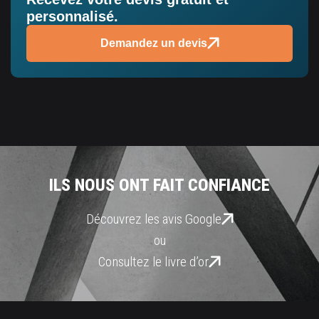
personnalisé.
Demandez un devis
ILS NOUS ONT FAIT CONFIANCE
Découvrez les avis Google
ou
Consultez le livre d’or